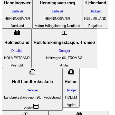
Henningsvær
Henningsvær torg
Hjelmeland
Detaljer
Detaljer
Detaljer
HENNINGSVÆR
HENNINGSVÆR
HJELMELAND
Nordland
Midtre Hålogaland og Nordland
Rogaland
Holmestrand
Holt forskningsstasjon, Tromsø
Detaljer
Detaljer
HOLMESTRAND
Holtvegen 66, TROMSØ
Vestfold
Arktis
Holt Landbruksskole
Holum
Detaljer
Detaljer
Landbruksskoleveien 28, Tvedestrand
HOLUM
Agder
Agder
1