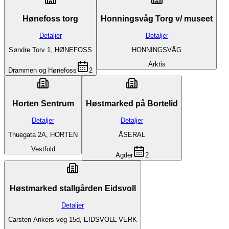
Hønefoss torg
Honningsvåg Torg v/ museet
Detaljer
Detaljer
Søndre Torv 1, HØNEFOSS
HONNINGSVÅG
Arktis
Drammen og Hønefoss
2
Horten Sentrum
Høstmarked på Bortelid
Detaljer
Detaljer
Thuegata 2A, HORTEN
ÅSERAL
Vestfold
Agder
2
Høstmarked stallgården Eidsvoll
Detaljer
Carsten Ankers veg 15d, EIDSVOLL VERK