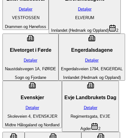
Detaljer
Detaljer
VESTFOSSEN
ELVERUM
Drammen og Hønefoss
Innlandet (Hedmark og Oppland)
2
Elvetorget i Førde
Engerdalsdagene
Detaljer
Detaljer
Naustdalsvegen 1A, FØRDE
Engerdalsveien 1794, ENGERDAL
Sogn og Fjordane
Innlandet (Hedmark og Oppland)
Evenskjer
Evje Landbrukets Dag
Detaljer
Detaljer
Skoleveien 4, EVENSKJER
Regimentsgata, EVJE
Midtre Hålogaland og Nordland
Agder
2