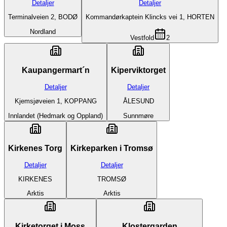
Detaljer
Detaljer
Terminalveien 2, BODØ
Kommandørkaptein Klincks vei 1, HORTEN
Nordland
Vestfold
2
Kaupangermart´n
Kiperviktorget
Detaljer
Detaljer
Kjemsjøveien 1, KOPPANG
ÅLESUND
Innlandet (Hedmark og Oppland)
Sunnmøre
Kirkenes Torg
Kirkeparken i Tromsø
Detaljer
Detaljer
KIRKENES
TROMSØ
Arktis
Arktis
Kirketorget i Moss
Klostergarden