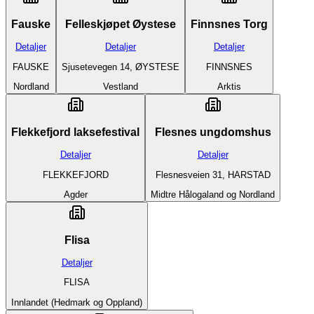
Fauske
Felleskjøpet Øystese
Finnsnes Torg
Detaljer
Detaljer
Detaljer
FAUSKE
Sjusetevegen 14, ØYSTESE
FINNSNES
Nordland
Vestland
Arktis
Flekkefjord laksefestival
Flesnes ungdomshus
Detaljer
Detaljer
FLEKKEFJORD
Flesnesveien 31, HARSTAD
Agder
Midtre Hålogaland og Nordland
Flisa
Detaljer
FLISA
Innlandet (Hedmark og Oppland)