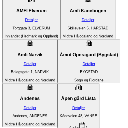
AMFI Elverum
Amfi Kanebogen
Detaljer
Detaljer
Torggata 3, ELVERUM
Skilleveien 5, HARSTAD
Innlandet (Hedmark og Oppland)
Midtre Hålogaland og Nordland
Amfi Narvik
Åmot Operagard (Bygstad)
Detaljer
Detaljer
Bolagsgate 1, NARVIK
BYGSTAD
Midtre Hålogaland og Nordland
Sogn og Fjordane
Andenes
Åpen gård Lista
Detaljer
Detaljer
Andenes, ANDENES
Kådeveien 48, VANSE
Midtre Hålogaland og Nordland
Agder
1