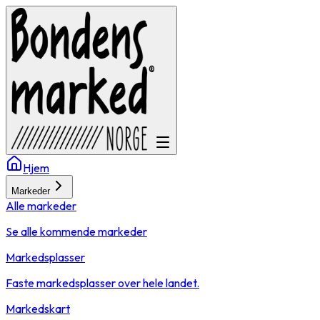
Hjem
Markeder
Alle markeder
Se alle kommende markeder
Markedsplasser
Faste markedsplasser over hele landet.
Markedskart