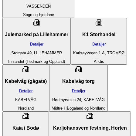
VASSENDEN
Sogn og Fjordane
Julemarked på Lillehammer
K1 Storhandel
Detaljer
Detaljer
Storgata 49, LILLEHAMMER
Karlsøyvegen 1 A, TROMSØ
Innlandet (Hedmark og Oppland)
Arktis
Kabelvåg (gågata)
Kabelvåg torg
Detaljer
Detaljer
KABELVÅG
Rødmyrveien 24, KABELVÅG
Nordland
Midtre Hålogaland og Nordland
Kaia i Bodø
Karljohansvern festning, Horten