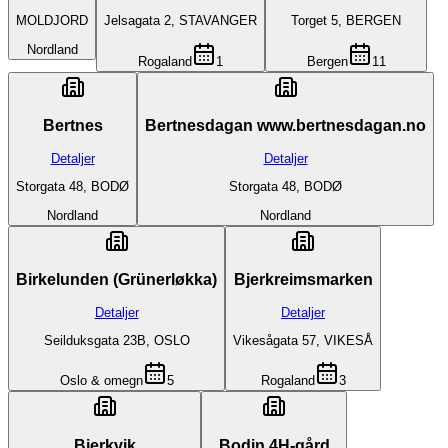
MOLDJORD
Jelsagata 2, STAVANGER
Torget 5, BERGEN
Nordland
Rogaland
1
Bergen
11
Bertnes
Bertnesdagan www.bertnesdagan.no
Detaljer
Detaljer
Storgata 48, BODØ
Storgata 48, BODØ
Nordland
Nordland
Birkelunden (Grünerløkka)
Bjerkreimsmarken
Detaljer
Detaljer
Seilduksgata 23B, OSLO
Vikesågata 57, VIKESÅ
Oslo & omegn
5
Rogaland
3
Bjerkvik
Bodin 4H-gård