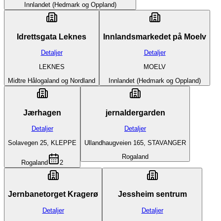
Innlandet (Hedmark og Oppland)
Idrettsgata Leknes
Innlandsmarkedet på Moelv
Detaljer
Detaljer
LEKNES
MOELV
Midtre Hålogaland og Nordland
Innlandet (Hedmark og Oppland)
Jærhagen
jernaldergarden
Detaljer
Detaljer
Solavegen 25, KLEPPE
Ullandhaugveien 165, STAVANGER
Rogaland
Rogaland
2
Jernbanetorget Kragerø
Jessheim sentrum
Detaljer
Detaljer