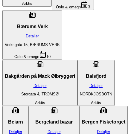
Arktis
Oslo & omegn
3
Bærums Verk
Detaljer
Verksgata 15, BÆRUMS VERK
Oslo & omegn
10
Bakgården på Mack Ølbryggeri
Balsfjord
Detaljer
Detaljer
Storgata 4, TROMSØ
NORDKJOSBOTN
Arktis
Arktis
Beiarn
Bergeland bazar
Bergen Fisketorget
Detaljer
Detaljer
Detaljer