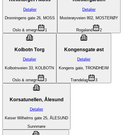
Detaljer
Detaljer
Dronningens gate 26, MOSS
Mosterøyveien 802, MOSTERØY
Oslo & omegn
1
Rogaland
2
Kolbotn Torg
Kongensgate øst
Detaljer
Detaljer
Kolbotnveien 33, KOLBOTN
Kongens gate, TRONDHEIM
Oslo & omegn
3
Trøndelag
3
Korsatunellen, Ålesund
Detaljer
Keiser Wilhelms gate 25, ÅLESUND
Sunnmøre