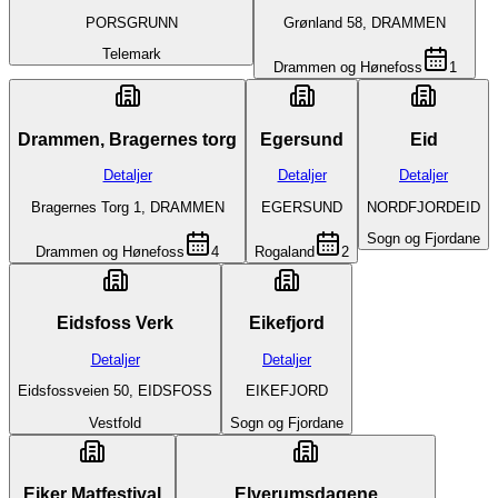
PORSGRUNN
Grønland 58, DRAMMEN
Telemark
Drammen og Hønefoss
1
Drammen, Bragernes torg
Egersund
Eid
Detaljer
Detaljer
Detaljer
Bragernes Torg 1, DRAMMEN
EGERSUND
NORDFJORDEID
Sogn og Fjordane
Drammen og Hønefoss
4
Rogaland
2
Eidsfoss Verk
Eikefjord
Detaljer
Detaljer
Eidsfossveien 50, EIDSFOSS
EIKEFJORD
Vestfold
Sogn og Fjordane
Eiker Matfestival
Elverumsdagene