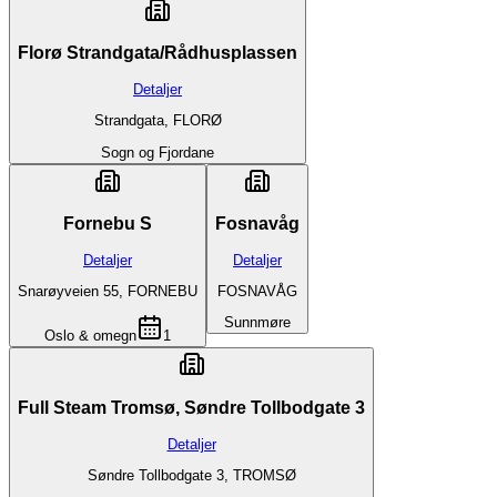
Florø Strandgata/Rådhusplassen
Detaljer
Strandgata, FLORØ
Sogn og Fjordane
Fornebu S
Fosnavåg
Detaljer
Detaljer
Snarøyveien 55, FORNEBU
FOSNAVÅG
Sunnmøre
Oslo & omegn
1
Full Steam Tromsø, Søndre Tollbodgate 3
Detaljer
Søndre Tollbodgate 3, TROMSØ