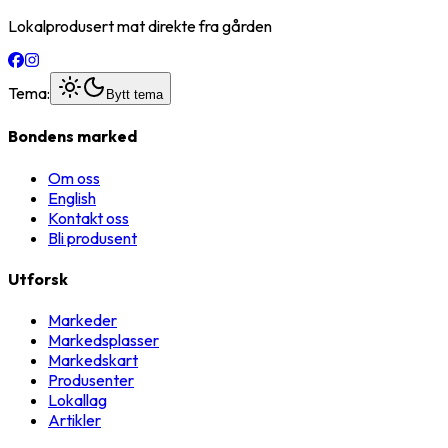
Lokalprodusert mat direkte fra gården
Tema:
Bytt tema
Bondens marked
Om oss
English
Kontakt oss
Bli produsent
Utforsk
Markeder
Markedsplasser
Markedskart
Produsenter
Lokallag
Artikler