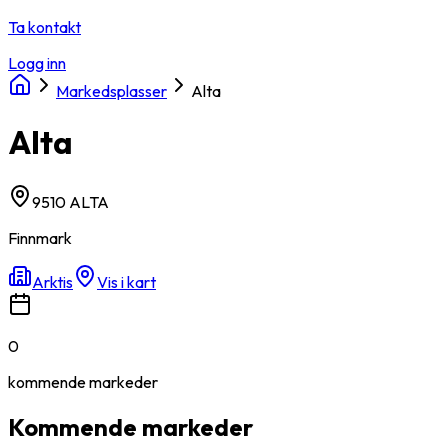
Ta kontakt
Logg inn
Markedsplasser
Alta
Alta
9510 ALTA
Finnmark
Arktis
Vis i kart
0
kommende
markeder
Kommende markeder