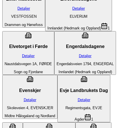
Detaljer
Detaljer
VESTFOSSEN
ELVERUM
Drammen og Hønefoss
Innlandet (Hedmark og Oppland)
1
Elvetorget i Førde
Engerdalsdagene
Detaljer
Detaljer
Naustdalsvegen 1A, FØRDE
Engerdalsveien 1794, ENGERDAL
Sogn og Fjordane
Innlandet (Hedmark og Oppland)
Evenskjer
Evje Landbrukets Dag
Detaljer
Detaljer
Skoleveien 4, EVENSKJER
Regimentsgata, EVJE
Midtre Hålogaland og Nordland
Agder
1