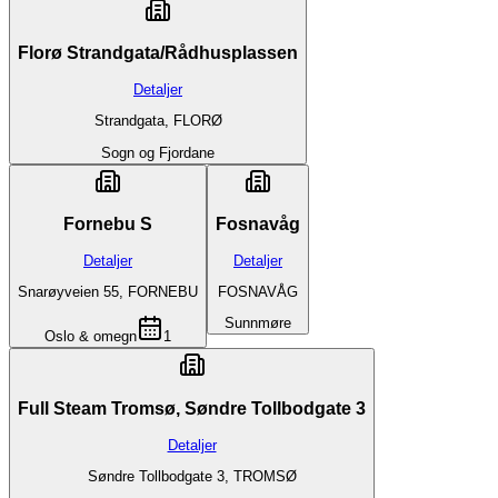
Florø Strandgata/Rådhusplassen
Detaljer
Strandgata, FLORØ
Sogn og Fjordane
Fornebu S
Fosnavåg
Detaljer
Detaljer
Snarøyveien 55, FORNEBU
FOSNAVÅG
Sunnmøre
Oslo & omegn
1
Full Steam Tromsø, Søndre Tollbodgate 3
Detaljer
Søndre Tollbodgate 3, TROMSØ