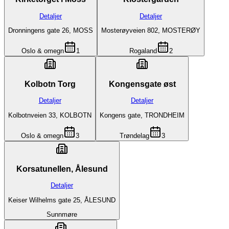
Detaljer
Detaljer
Dronningens gate 26, MOSS
Mosterøyveien 802, MOSTERØY
Oslo & omegn
1
Rogaland
2
Kolbotn Torg
Kongensgate øst
Detaljer
Detaljer
Kolbotnveien 33, KOLBOTN
Kongens gate, TRONDHEIM
Oslo & omegn
3
Trøndelag
3
Korsatunellen, Ålesund
Detaljer
Keiser Wilhelms gate 25, ÅLESUND
Sunnmøre