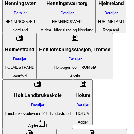
Henningsvær
Henningsvær torg
Hjelmeland
Detaljer
Detaljer
Detaljer
HENNINGSVÆR
HENNINGSVÆR
HJELMELAND
Nordland
Midtre Hålogaland og Nordland
Rogaland
Holmestrand
Holt forskningsstasjon, Tromsø
Detaljer
Detaljer
HOLMESTRAND
Holtvegen 66, TROMSØ
Vestfold
Arktis
Holt Landbruksskole
Holum
Detaljer
Detaljer
Landbruksskoleveien 28, Tvedestrand
HOLUM
Agder
Agder
1