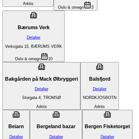
Arktis
Oslo & omegn
3
Bærums Verk
Detaljer
Verksgata 15, BÆRUMS VERK
Oslo & omegn
10
Bakgården på Mack Ølbryggeri
Balsfjord
Detaljer
Detaljer
Storgata 4, TROMSØ
NORDKJOSBOTN
Arktis
Arktis
Beiarn
Bergeland bazar
Bergen Fisketorget
Detaljer
Detaljer
Detaljer