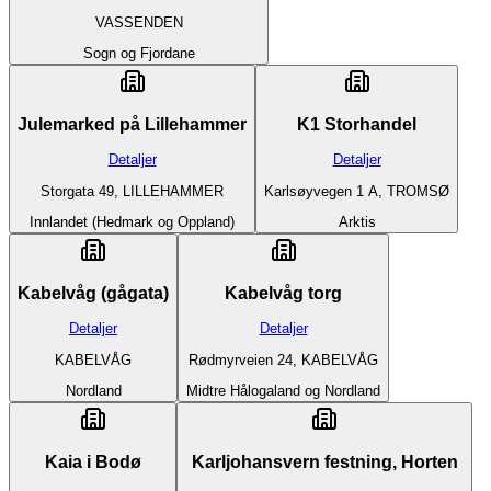
VASSENDEN
Sogn og Fjordane
Julemarked på Lillehammer
K1 Storhandel
Detaljer
Detaljer
Storgata 49, LILLEHAMMER
Karlsøyvegen 1 A, TROMSØ
Innlandet (Hedmark og Oppland)
Arktis
Kabelvåg (gågata)
Kabelvåg torg
Detaljer
Detaljer
KABELVÅG
Rødmyrveien 24, KABELVÅG
Nordland
Midtre Hålogaland og Nordland
Kaia i Bodø
Karljohansvern festning, Horten