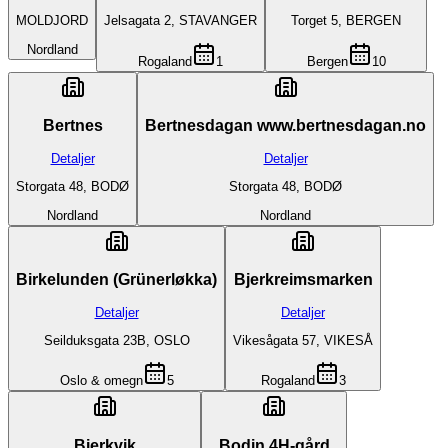
MOLDJORD
Jelsagata 2, STAVANGER
Torget 5, BERGEN
Nordland
Rogaland
1
Bergen
10
Bertnes
Bertnesdagan www.bertnesdagan.no
Detaljer
Detaljer
Storgata 48, BODØ
Storgata 48, BODØ
Nordland
Nordland
Birkelunden (Grünerløkka)
Bjerkreimsmarken
Detaljer
Detaljer
Seilduksgata 23B, OSLO
Vikesågata 57, VIKESÅ
Oslo & omegn
5
Rogaland
3
Bjerkvik
Bodin 4H-gård