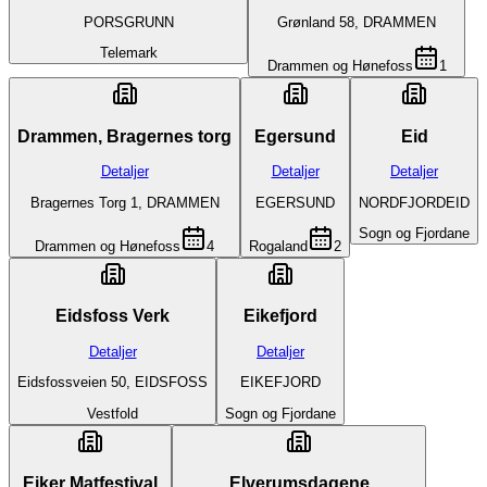
PORSGRUNN
Grønland 58, DRAMMEN
Telemark
Drammen og Hønefoss
1
Drammen, Bragernes torg
Egersund
Eid
Detaljer
Detaljer
Detaljer
Bragernes Torg 1, DRAMMEN
EGERSUND
NORDFJORDEID
Sogn og Fjordane
Drammen og Hønefoss
4
Rogaland
2
Eidsfoss Verk
Eikefjord
Detaljer
Detaljer
Eidsfossveien 50, EIDSFOSS
EIKEFJORD
Vestfold
Sogn og Fjordane
Eiker Matfestival
Elverumsdagene