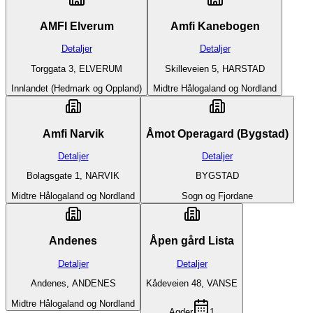
AMFI Elverum
Amfi Kanebogen
Detaljer
Detaljer
Torggata 3, ELVERUM
Skilleveien 5, HARSTAD
Innlandet (Hedmark og Oppland)
Midtre Hålogaland og Nordland
Amfi Narvik
Åmot Operagard (Bygstad)
Detaljer
Detaljer
Bolagsgate 1, NARVIK
BYGSTAD
Midtre Hålogaland og Nordland
Sogn og Fjordane
Andenes
Åpen gård Lista
Detaljer
Detaljer
Andenes, ANDENES
Kådeveien 48, VANSE
Midtre Hålogaland og Nordland
Agder
1