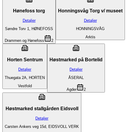
Hønefoss torg
Honningsvåg Torg v/ museet
Detaljer
Detaljer
Søndre Torv 1, HØNEFOSS
HONNINGSVÅG
Arktis
Drammen og Hønefoss
2
Horten Sentrum
Høstmarked på Bortelid
Detaljer
Detaljer
Thuegata 2A, HORTEN
ÅSERAL
Vestfold
Agder
2
Høstmarked stallgården Eidsvoll
Detaljer
Carsten Ankers veg 15d, EIDSVOLL VERK