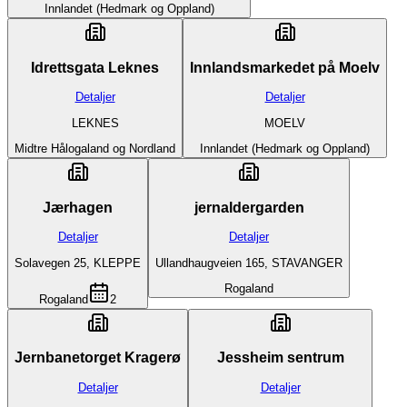
Innlandet (Hedmark og Oppland)
Idrettsgata Leknes
Innlandsmarkedet på Moelv
Detaljer
Detaljer
LEKNES
MOELV
Midtre Hålogaland og Nordland
Innlandet (Hedmark og Oppland)
Jærhagen
jernaldergarden
Detaljer
Detaljer
Solavegen 25, KLEPPE
Ullandhaugveien 165, STAVANGER
Rogaland
Rogaland
2
Jernbanetorget Kragerø
Jessheim sentrum
Detaljer
Detaljer