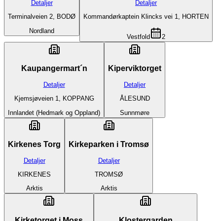
Detaljer
Detaljer
Terminalveien 2, BODØ
Kommandørkaptein Klincks vei 1, HORTEN
Nordland
Vestfold
2
Kaupangermart´n
Kiperviktorget
Detaljer
Detaljer
Kjemsjøveien 1, KOPPANG
ÅLESUND
Innlandet (Hedmark og Oppland)
Sunnmøre
Kirkenes Torg
Kirkeparken i Tromsø
Detaljer
Detaljer
KIRKENES
TROMSØ
Arktis
Arktis
Kirketorget i Moss
Klostergarden