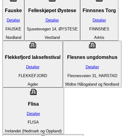
Fauske
Felleskjøpet Øystese
Finnsnes Torg
Detaljer
Detaljer
Detaljer
FAUSKE
Sjusetevegen 14, ØYSTESE
FINNSNES
Nordland
Vestland
Arktis
Flekkefjord laksefestival
Flesnes ungdomshus
Detaljer
Detaljer
FLEKKEFJORD
Flesnesveien 31, HARSTAD
Agder
Midtre Hålogaland og Nordland
Flisa
Detaljer
FLISA
Innlandet (Hedmark og Oppland)