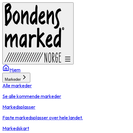
Hjem
Markeder
Alle markeder
Se alle kommende markeder
Markedsplasser
Faste markedsplasser over hele landet.
Markedskart