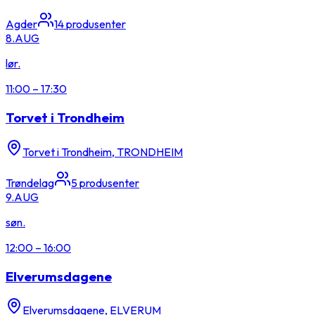
Agder
14
produsenter
8.
AUG
lør.
11:00
–
17:30
Torvet i Trondheim
Torvet i Trondheim, TRONDHEIM
Trøndelag
5
produsenter
9.
AUG
søn.
12:00
–
16:00
Elverumsdagene
Elverumsdagene, ELVERUM