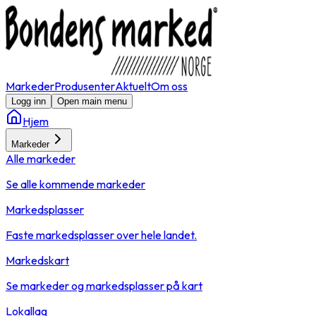
Markeder
Produsenter
Aktuelt
Om oss
Logg inn
Open main menu
Hjem
Markeder
Alle markeder
Se alle kommende markeder
Markedsplasser
Faste markedsplasser over hele landet.
Markedskart
Se markeder og markedsplasser på kart
Lokallag