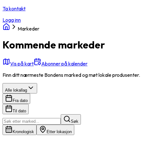
Ta kontakt
Logg inn
Markeder
Kommende markeder
Vis på kart
Abonner på kalender
Finn ditt nærmeste Bondens marked og møt lokale produsenter.
Alle lokallag
Fra dato
Til dato
Søk
Kronologisk
Etter lokasjon