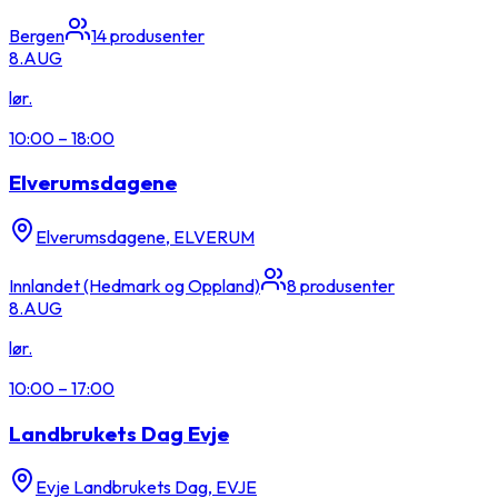
Bergen
14
produsenter
8.
AUG
lør.
10:00
–
18:00
Elverumsdagene
Elverumsdagene, ELVERUM
Innlandet (Hedmark og Oppland)
8
produsenter
8.
AUG
lør.
10:00
–
17:00
Landbrukets Dag Evje
Evje Landbrukets Dag, EVJE