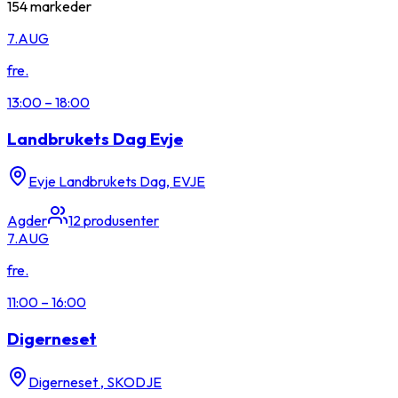
154
markeder
7.
AUG
fre.
13:00
–
18:00
Landbrukets Dag Evje
Evje Landbrukets Dag, EVJE
Agder
12
produsenter
7.
AUG
fre.
11:00
–
16:00
Digerneset
Digerneset , SKODJE