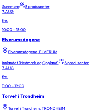
Sunnmøre
8
produsenter
7.
AUG
fre.
10:00
–
18:00
Elverumsdagene
Elverumsdagene, ELVERUM
Innlandet (Hedmark og Oppland)
8
produsenter
7.
AUG
fre.
11:00
–
19:00
Torvet i Trondheim
Torvet i Trondheim, TRONDHEIM