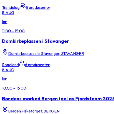
Trøndelag
5
produsenter
8.
AUG
lør.
11:00
–
15:00
Domkirkeplassen i Stavanger
Domkirkeplassen i Stavanger, STAVANGER
Rogaland
6
produsenter
8.
AUG
lør.
10:00
–
16:00
Bondens marked Bergen (del av Fjordsteam 202
Bergen Fisketorget, BERGEN