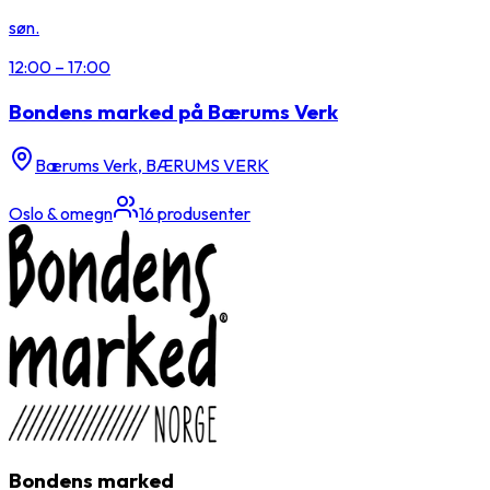
søn.
12:00
–
17:00
Bondens marked på Bærums Verk
Bærums Verk, BÆRUMS VERK
Oslo & omegn
16
produsenter
Bondens marked