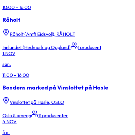
10:00
–
16:00
Råholt
Råholt (Amfi Eidsvoll), RÅHOLT
Innlandet (Hedmark og Oppland)
1
produsent
1.
NOV
søn.
11:00
–
16:00
Bondens marked på Vinslottet på Hasle
Vinslottet på Hasle, OSLO
Oslo & omegn
11
produsenter
6.
NOV
fre.