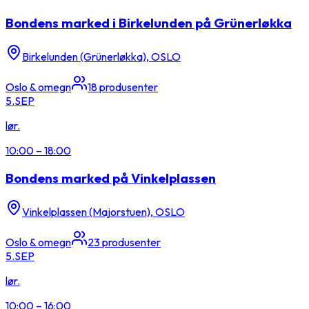
Bondens marked i Birkelunden på Grünerløkka
Birkelunden (Grünerløkka), OSLO
Oslo & omegn
18
produsenter
5.
SEP
lør.
10:00
–
18:00
Bondens marked på Vinkelplassen
Vinkelplassen (Majorstuen), OSLO
Oslo & omegn
23
produsenter
5.
SEP
lør.
10:00
–
16:00