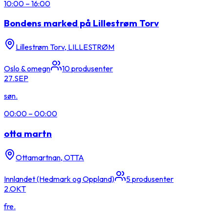
10:00
–
16:00
Bondens marked på Lillestrøm Torv
Lillestrøm Torv, LILLESTRØM
Oslo & omegn
10
produsenter
27.
SEP
søn.
00:00
–
00:00
otta martn
Ottamartnan, OTTA
Innlandet (Hedmark og Oppland)
5
produsenter
2.
OKT
fre.