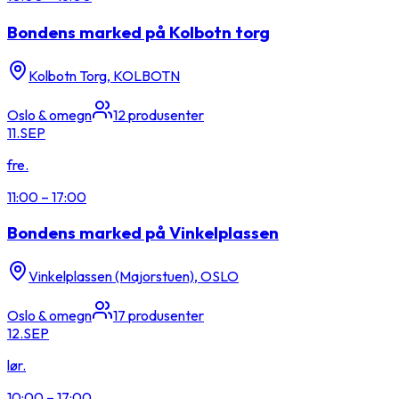
Bondens marked på Kolbotn torg
Kolbotn Torg, KOLBOTN
Oslo & omegn
12
produsenter
11.
SEP
fre.
11:00
–
17:00
Bondens marked på Vinkelplassen
Vinkelplassen (Majorstuen), OSLO
Oslo & omegn
17
produsenter
12.
SEP
lør.
10:00
–
17:00