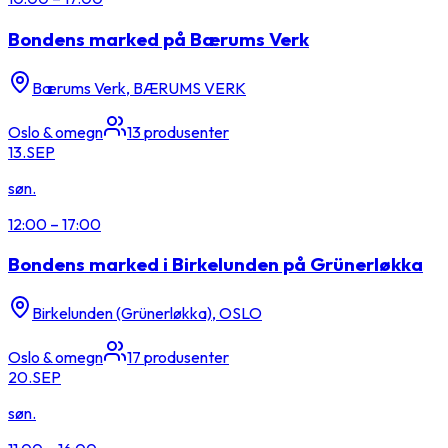
Bondens marked på Bærums Verk
Bærums Verk, BÆRUMS VERK
Oslo & omegn
13
produsenter
13.
SEP
søn.
12:00
–
17:00
Bondens marked i Birkelunden på Grünerløkka
Birkelunden (Grünerløkka), OSLO
Oslo & omegn
17
produsenter
20.
SEP
søn.