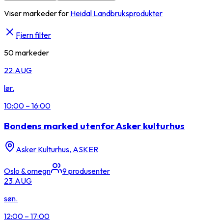
Viser markeder for
Heidal Landbruksprodukter
Fjern filter
50
markeder
22.
AUG
lør.
10:00
–
16:00
Bondens marked utenfor Asker kulturhus
Asker Kulturhus, ASKER
Oslo & omegn
9
produsenter
23.
AUG
søn.
12:00
–
17:00