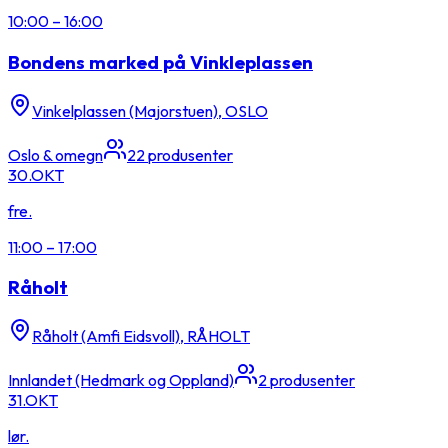
10:00
–
16:00
Bondens marked på Vinkleplassen
Vinkelplassen (Majorstuen), OSLO
Oslo & omegn
22
produsenter
30.
OKT
fre.
11:00
–
17:00
Råholt
Råholt (Amfi Eidsvoll), RÅHOLT
Innlandet (Hedmark og Oppland)
2
produsenter
31.
OKT
lør.