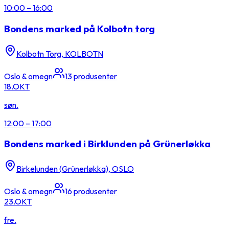
10:00
–
16:00
Bondens marked på Kolbotn torg
Kolbotn Torg, KOLBOTN
Oslo & omegn
13
produsenter
18.
OKT
søn.
12:00
–
17:00
Bondens marked i Birklunden på Grünerløkka
Birkelunden (Grünerløkka), OSLO
Oslo & omegn
16
produsenter
23.
OKT
fre.