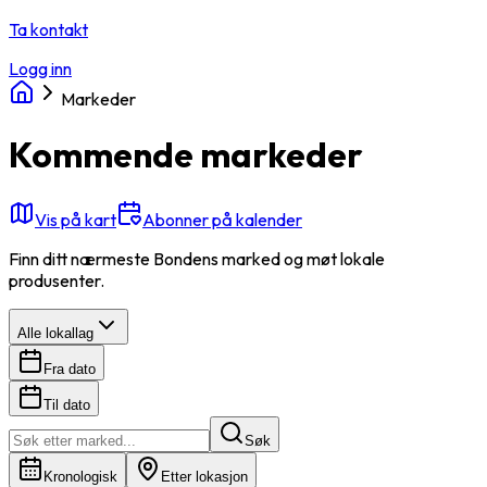
Ta kontakt
Logg inn
Markeder
Kommende markeder
Vis på kart
Abonner på kalender
Finn ditt nærmeste Bondens marked og møt lokale
produsenter.
Alle lokallag
Fra dato
Til dato
Søk
Kronologisk
Etter lokasjon