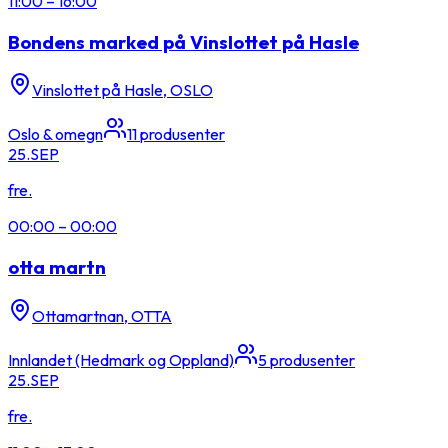
11:00
–
16:00
Bondens marked på Vinslottet på Hasle
Vinslottet på Hasle, OSLO
Oslo & omegn
11
produsenter
25.
SEP
fre.
00:00
–
00:00
otta martn
Ottamartnan, OTTA
Innlandet (Hedmark og Oppland)
5
produsenter
25.
SEP
fre.