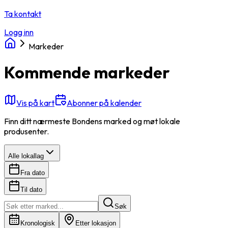
Ta kontakt
Logg inn
Markeder
Kommende markeder
Vis på kart
Abonner på kalender
Finn ditt nærmeste Bondens marked og møt lokale
produsenter.
Alle lokallag
Fra dato
Til dato
Søk
Kronologisk
Etter lokasjon