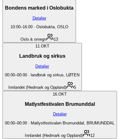
Bondens marked i Oslobukta
Detaljer
10:00
–
16:00
·
Oslobukta, OSLO
Oslo & omegn
13
11.
OKT
Landbruk og sirkus
Detaljer
00:00
–
00:00
·
landbruk og sirkus, LØTEN
Innlandet (Hedmark og Oppland)
5
16.
OKT
Matlystfestivalen Brumunddal
Detaljer
00:00
–
00:00
·
Matlystfestivalen Brumunddal, BRUMUNDDAL
Innlandet (Hedmark og Oppland)
12