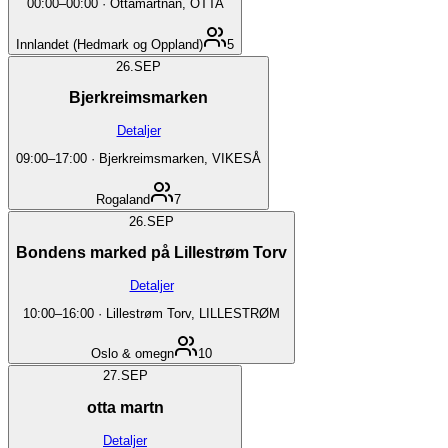
00:00
–
00:00
·
Ottamartnan, OTTA
Innlandet (Hedmark og Oppland)
5
26.
SEP
Bjerkreimsmarken
Detaljer
09:00
–
17:00
·
Bjerkreimsmarken, VIKESÅ
Rogaland
7
26.
SEP
Bondens marked på Lillestrøm Torv
Detaljer
10:00
–
16:00
·
Lillestrøm Torv, LILLESTRØM
Oslo & omegn
10
27.
SEP
otta martn
Detaljer