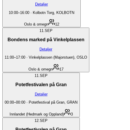
Detaljer
10:00
–
16:00
·
Kolbotn Torg, KOLBOTN
Oslo & omegn
12
11.
SEP
Bondens marked på Vinkelplassen
Detaljer
11:00
–
17:00
·
Vinkelplassen (Majorstuen), OSLO
Oslo & omegn
17
11.
SEP
Potetfestivalen på Gran
Detaljer
00:00
–
00:00
·
Potetfestival på Gran, GRAN
Innlandet (Hedmark og Oppland)
3
12.
SEP
Potetfestivalen på Gran