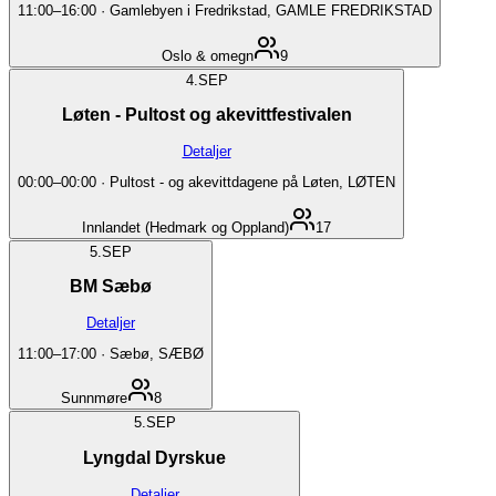
11:00
–
16:00
·
Gamlebyen i Fredrikstad, GAMLE FREDRIKSTAD
Oslo & omegn
9
4.
SEP
Løten - Pultost og akevittfestivalen
Detaljer
00:00
–
00:00
·
Pultost - og akevittdagene på Løten, LØTEN
Innlandet (Hedmark og Oppland)
17
5.
SEP
BM Sæbø
Detaljer
11:00
–
17:00
·
Sæbø, SÆBØ
Sunnmøre
8
5.
SEP
Lyngdal Dyrskue
Detaljer