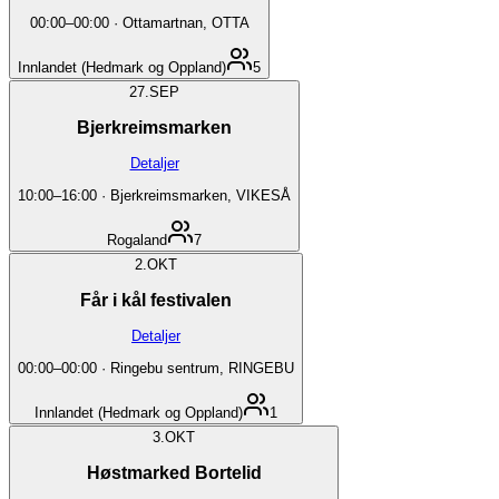
00:00
–
00:00
·
Ottamartnan, OTTA
Innlandet (Hedmark og Oppland)
5
27.
SEP
Bjerkreimsmarken
Detaljer
10:00
–
16:00
·
Bjerkreimsmarken, VIKESÅ
Rogaland
7
2.
OKT
Får i kål festivalen
Detaljer
00:00
–
00:00
·
Ringebu sentrum, RINGEBU
Innlandet (Hedmark og Oppland)
1
3.
OKT
Høstmarked Bortelid