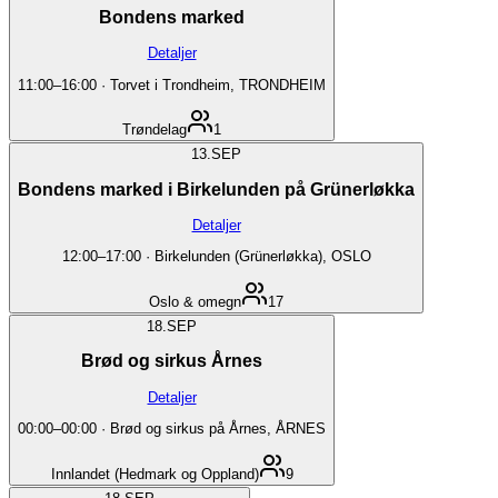
Bondens marked
Detaljer
11:00
–
16:00
·
Torvet i Trondheim, TRONDHEIM
Trøndelag
1
13.
SEP
Bondens marked i Birkelunden på Grünerløkka
Detaljer
12:00
–
17:00
·
Birkelunden (Grünerløkka), OSLO
Oslo & omegn
17
18.
SEP
Brød og sirkus Årnes
Detaljer
00:00
–
00:00
·
Brød og sirkus på Årnes, ÅRNES
Innlandet (Hedmark og Oppland)
9