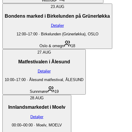
Vestfold
4
23.
AUG
Bondens marked i Birkelunden på Grünerløkka
Detaljer
12:00
–
17:00
·
Birkelunden (Grünerløkka), OSLO
Oslo & omegn
18
27.
AUG
Matfestivalen i Ålesund
Detaljer
10:00
–
17:00
·
Ålesund matfestival, ÅLESUND
Sunnmøre
19
28.
AUG
Innlandsmarkedet i Moelv
Detaljer
00:00
–
00:00
·
Moelv, MOELV