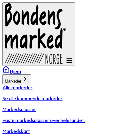
Hjem
Markeder
Alle markeder
Se alle kommende markeder
Markedsplasser
Faste markedsplasser over hele landet.
Markedskart