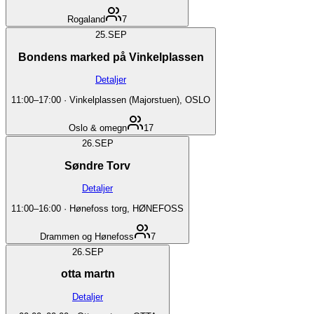
Rogaland
7
25.
SEP
Bondens marked på Vinkelplassen
Detaljer
11:00
–
17:00
·
Vinkelplassen (Majorstuen), OSLO
Oslo & omegn
17
26.
SEP
Søndre Torv
Detaljer
11:00
–
16:00
·
Hønefoss torg, HØNEFOSS
Drammen og Hønefoss
7
26.
SEP
otta martn
Detaljer