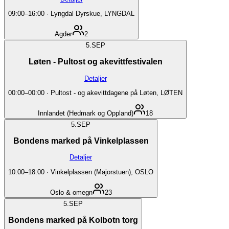
09:00
–
16:00
·
Lyngdal Dyrskue, LYNGDAL
Agder
2
5.
SEP
Løten - Pultost og akevittfestivalen
Detaljer
00:00
–
00:00
·
Pultost - og akevittdagene på Løten, LØTEN
Innlandet (Hedmark og Oppland)
18
5.
SEP
Bondens marked på Vinkelplassen
Detaljer
10:00
–
18:00
·
Vinkelplassen (Majorstuen), OSLO
Oslo & omegn
23
5.
SEP
Bondens marked på Kolbotn torg