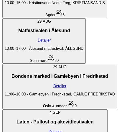
10:00
–
15:00
·
Kristiansand Nedre Torg, KRISTIANSAND S
Agder
5
29.
AUG
Matfestivalen i Ålesund
Detaljer
10:00
–
17:00
·
Ålesund matfestival, ÅLESUND
Sunnmøre
20
29.
AUG
Bondens marked i Gamlebyen i Fredrikstad
Detaljer
11:00
–
16:00
·
Gamlebyen i Fredrikstad, GAMLE FREDRIKSTAD
Oslo & omegn
9
4.
SEP
Løten - Pultost og akevittfestivalen
Detaljer