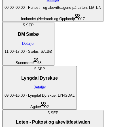
00:00
–
00:00
·
Pultost - og akevittdagene på Løten, LØTEN
Innlandet (Hedmark og Oppland)
17
5.
SEP
BM Sæbø
Detaljer
11:00
–
17:00
·
Sæbø, SÆBØ
Sunnmøre
8
5.
SEP
Lyngdal Dyrskue
Detaljer
09:00
–
16:00
·
Lyngdal Dyrskue, LYNGDAL
Agder
2
5.
SEP
Løten - Pultost og akevittfestivalen