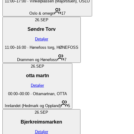
11:00
–
17:00
·
Vinkelplassen (Majorstuen), OSLO
Oslo & omegn
17
26.
SEP
Søndre Torv
Detaljer
11:00
–
16:00
·
Hønefoss torg, HØNEFOSS
Drammen og Hønefoss
7
26.
SEP
otta martn
Detaljer
00:00
–
00:00
·
Ottamartnan, OTTA
Innlandet (Hedmark og Oppland)
5
26.
SEP
Bjerkreimsmarken
Detaljer