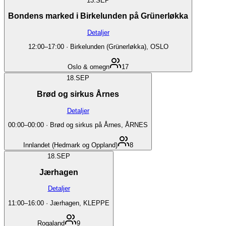
13.
SEP
Bondens marked i Birkelunden på Grünerløkka
Detaljer
12:00
–
17:00
·
Birkelunden (Grünerløkka), OSLO
Oslo & omegn
17
18.
SEP
Brød og sirkus Årnes
Detaljer
00:00
–
00:00
·
Brød og sirkus på Årnes, ÅRNES
Innlandet (Hedmark og Oppland)
8
18.
SEP
Jærhagen
Detaljer
11:00
–
16:00
·
Jærhagen, KLEPPE
Rogaland
9