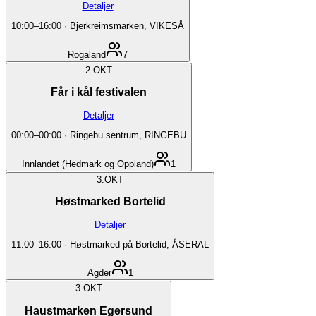
Detaljer
10:00
–
16:00
·
Bjerkreimsmarken, VIKESÅ
Rogaland
7
2.
OKT
Får i kål festivalen
Detaljer
00:00
–
00:00
·
Ringebu sentrum, RINGEBU
Innlandet (Hedmark og Oppland)
1
3.
OKT
Høstmarked Bortelid
Detaljer
11:00
–
16:00
·
Høstmarked på Bortelid, ÅSERAL
Agder
1
3.
OKT
Haustmarken Egersund