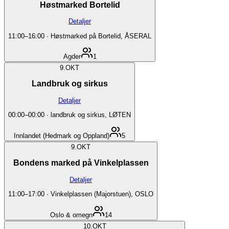
Høstmarked Bortelid
Detaljer
11:00
–
16:00
·
Høstmarked på Bortelid, ÅSERAL
Agder
1
9.
OKT
Landbruk og sirkus
Detaljer
00:00
–
00:00
·
landbruk og sirkus, LØTEN
Innlandet (Hedmark og Oppland)
5
9.
OKT
Bondens marked på Vinkelplassen
Detaljer
11:00
–
17:00
·
Vinkelplassen (Majorstuen), OSLO
Oslo & omegn
14
10.
OKT