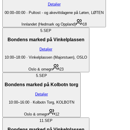
Detaljer
00:00
–
00:00
·
Pultost - og akevittdagene på Løten, LØTEN
Innlandet (Hedmark og Oppland)
18
5.
SEP
Bondens marked på Vinkelplassen
Detaljer
10:00
–
18:00
·
Vinkelplassen (Majorstuen), OSLO
Oslo & omegn
23
5.
SEP
Bondens marked på Kolbotn torg
Detaljer
10:00
–
16:00
·
Kolbotn Torg, KOLBOTN
Oslo & omegn
12
11.
SEP
Bondens marked på Vinkelplassen