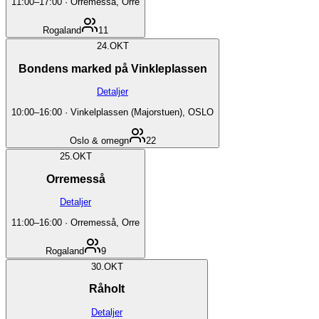
11:00
–
17:00
·
Orremesså, Orre
Rogaland
11
24.
OKT
Bondens marked på Vinkleplassen
Detaljer
10:00
–
16:00
·
Vinkelplassen (Majorstuen), OSLO
Oslo & omegn
22
25.
OKT
Orremesså
Detaljer
11:00
–
16:00
·
Orremesså, Orre
Rogaland
9
30.
OKT
Råholt
Detaljer