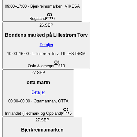
09:00
–
17:00
·
Bjerkreimsmarken, VIKESÅ
Rogaland
7
26.
SEP
Bondens marked på Lillestrøm Torv
Detaljer
10:00
–
16:00
·
Lillestrøm Torv, LILLESTRØM
Oslo & omegn
10
27.
SEP
otta martn
Detaljer
00:00
–
00:00
·
Ottamartnan, OTTA
Innlandet (Hedmark og Oppland)
5
27.
SEP
Bjerkreimsmarken