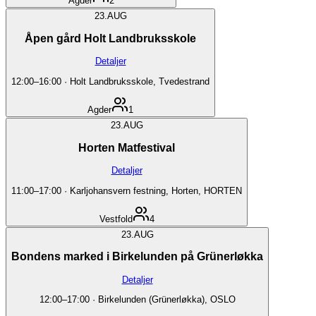
Agder
2
23.
AUG
Åpen gård Holt Landbruksskole
Detaljer
12:00
–
16:00
·
Holt Landbruksskole, Tvedestrand
Agder
1
23.
AUG
Horten Matfestival
Detaljer
11:00
–
17:00
·
Karljohansvern festning, Horten, HORTEN
Vestfold
4
23.
AUG
Bondens marked i Birkelunden på Grünerløkka
Detaljer
12:00
–
17:00
·
Birkelunden (Grünerløkka), OSLO