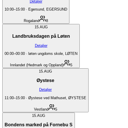
Detaljer
10:00
–
15:00
·
Egersund, EGERSUND
Rogaland
8
15.
AUG
Landbruksdagen på Løten
Detaljer
00:00
–
00:00
·
løten ungdoms skole, LØTEN
Innlandet (Hedmark og Oppland)
5
15.
AUG
Øystese
Detaljer
11:00
–
15:00
·
Øystese ved Mathuset, ØYSTESE
Vestland
5
15.
AUG
Bondens marked på Fornebu S