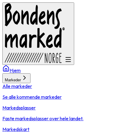
Hjem
Markeder
Alle markeder
Se alle kommende markeder
Markedsplasser
Faste markedsplasser over hele landet.
Markedskart