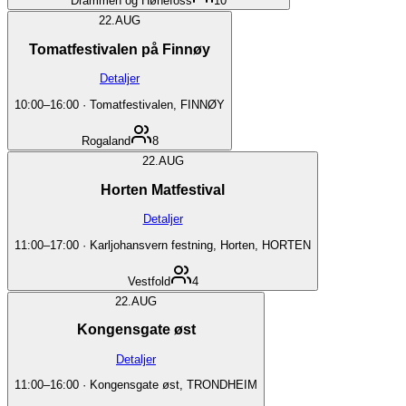
Drammen og Hønefoss
10
22.
AUG
Tomatfestivalen på Finnøy
Detaljer
10:00
–
16:00
·
Tomatfestivalen, FINNØY
Rogaland
8
22.
AUG
Horten Matfestival
Detaljer
11:00
–
17:00
·
Karljohansvern festning, Horten, HORTEN
Vestfold
4
22.
AUG
Kongensgate øst
Detaljer
11:00
–
16:00
·
Kongensgate øst, TRONDHEIM