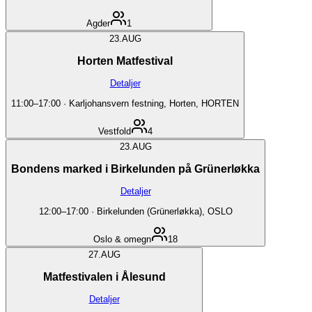
Agder
1
23.
AUG
Horten Matfestival
Detaljer
11:00
–
17:00
·
Karljohansvern festning, Horten, HORTEN
Vestfold
4
23.
AUG
Bondens marked i Birkelunden på Grünerløkka
Detaljer
12:00
–
17:00
·
Birkelunden (Grünerløkka), OSLO
Oslo & omegn
18
27.
AUG
Matfestivalen i Ålesund
Detaljer