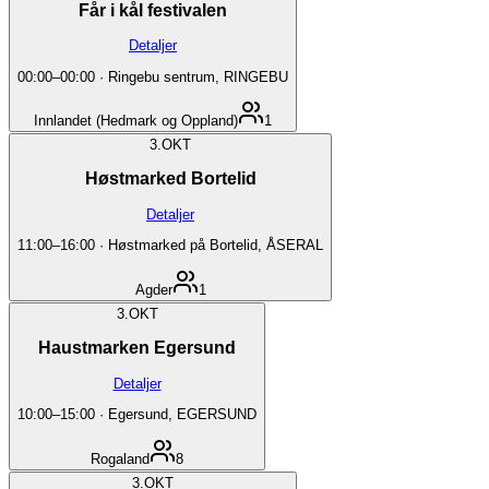
Får i kål festivalen
Detaljer
00:00
–
00:00
·
Ringebu sentrum, RINGEBU
Innlandet (Hedmark og Oppland)
1
3.
OKT
Høstmarked Bortelid
Detaljer
11:00
–
16:00
·
Høstmarked på Bortelid, ÅSERAL
Agder
1
3.
OKT
Haustmarken Egersund
Detaljer
10:00
–
15:00
·
Egersund, EGERSUND
Rogaland
8
3.
OKT