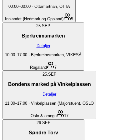
00:00
–
00:00
·
Ottamartnan, OTTA
Innlandet (Hedmark og Oppland)
5
25.
SEP
Bjerkreimsmarken
Detaljer
10:00
–
17:00
·
Bjerkreimsmarken, VIKESÅ
Rogaland
7
25.
SEP
Bondens marked på Vinkelplassen
Detaljer
11:00
–
17:00
·
Vinkelplassen (Majorstuen), OSLO
Oslo & omegn
17
26.
SEP
Søndre Torv