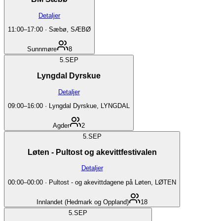
Detaljer
11:00
–
17:00
·
Sæbø, SÆBØ
Sunnmøre
8
5.
SEP
Lyngdal Dyrskue
Detaljer
09:00
–
16:00
·
Lyngdal Dyrskue, LYNGDAL
Agder
2
5.
SEP
Løten - Pultost og akevittfestivalen
Detaljer
00:00
–
00:00
·
Pultost - og akevittdagene på Løten, LØTEN
Innlandet (Hedmark og Oppland)
18
5.
SEP