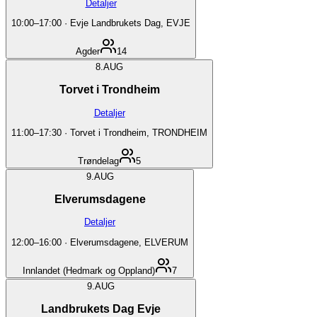
Detaljer
10:00
–
17:00
·
Evje Landbrukets Dag, EVJE
Agder
14
8.
AUG
Torvet i Trondheim
Detaljer
11:00
–
17:30
·
Torvet i Trondheim, TRONDHEIM
Trøndelag
5
9.
AUG
Elverumsdagene
Detaljer
12:00
–
16:00
·
Elverumsdagene, ELVERUM
Innlandet (Hedmark og Oppland)
7
9.
AUG
Landbrukets Dag Evje