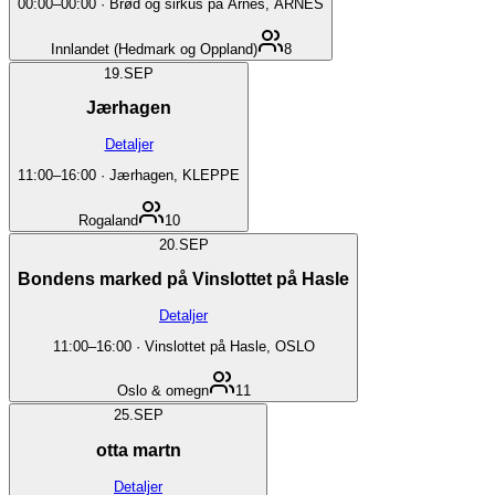
00:00
–
00:00
·
Brød og sirkus på Årnes, ÅRNES
Innlandet (Hedmark og Oppland)
8
19.
SEP
Jærhagen
Detaljer
11:00
–
16:00
·
Jærhagen, KLEPPE
Rogaland
10
20.
SEP
Bondens marked på Vinslottet på Hasle
Detaljer
11:00
–
16:00
·
Vinslottet på Hasle, OSLO
Oslo & omegn
11
25.
SEP
otta martn
Detaljer