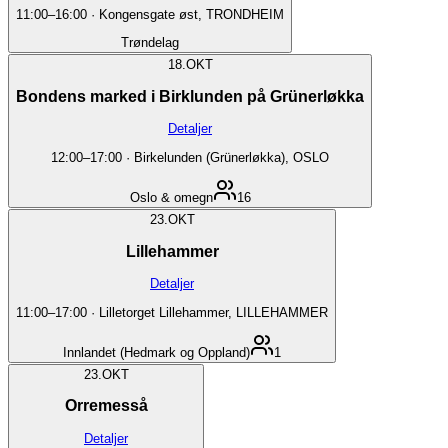
11:00
–
16:00
·
Kongensgate øst, TRONDHEIM
Trøndelag
18.
OKT
Bondens marked i Birklunden på Grünerløkka
Detaljer
12:00
–
17:00
·
Birkelunden (Grünerløkka), OSLO
Oslo & omegn
16
23.
OKT
Lillehammer
Detaljer
11:00
–
17:00
·
Lilletorget Lillehammer, LILLEHAMMER
Innlandet (Hedmark og Oppland)
1
23.
OKT
Orremesså
Detaljer