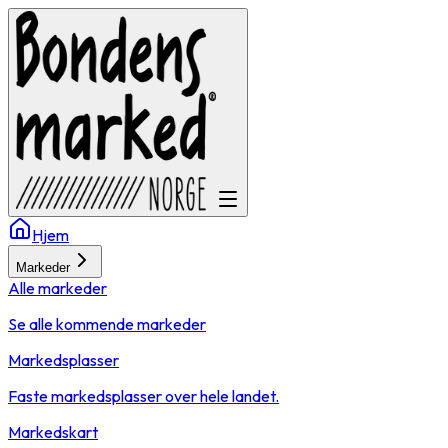
Hjem
Markeder
Alle markeder
Se alle kommende markeder
Markedsplasser
Faste markedsplasser over hele landet.
Markedskart