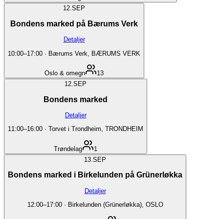
12.
SEP
Bondens marked på Bærums Verk
Detaljer
10:00
–
17:00
·
Bærums Verk, BÆRUMS VERK
Oslo & omegn
13
12.
SEP
Bondens marked
Detaljer
11:00
–
16:00
·
Torvet i Trondheim, TRONDHEIM
Trøndelag
1
13.
SEP
Bondens marked i Birkelunden på Grünerløkka
Detaljer
12:00
–
17:00
·
Birkelunden (Grünerløkka), OSLO