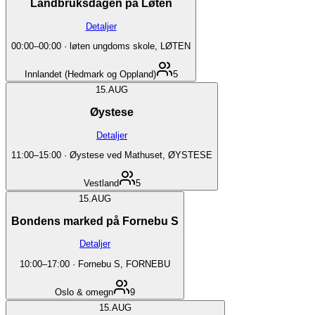
Landbruksdagen på Løten
Detaljer
00:00
–
00:00
·
løten ungdoms skole, LØTEN
Innlandet (Hedmark og Oppland)
5
15.
AUG
Øystese
Detaljer
11:00
–
15:00
·
Øystese ved Mathuset, ØYSTESE
Vestland
5
15.
AUG
Bondens marked på Fornebu S
Detaljer
10:00
–
17:00
·
Fornebu S, FORNEBU
Oslo & omegn
9
15.
AUG