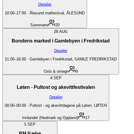
Detaljer
10:00
–
17:00
·
Ålesund matfestival, ÅLESUND
Sunnmøre
20
29.
AUG
Bondens marked i Gamlebyen i Fredrikstad
Detaljer
11:00
–
16:00
·
Gamlebyen i Fredrikstad, GAMLE FREDRIKSTAD
Oslo & omegn
9
4.
SEP
Løten - Pultost og akevittfestivalen
Detaljer
00:00
–
00:00
·
Pultost - og akevittdagene på Løten, LØTEN
Innlandet (Hedmark og Oppland)
17
5.
SEP
BM Sæbø