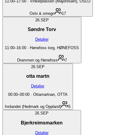
11:00
–
17:00
·
Vinkelplassen (Majorstuen), OSLO
Oslo & omegn
17
26.
SEP
Søndre Torv
Detaljer
11:00
–
16:00
·
Hønefoss torg, HØNEFOSS
Drammen og Hønefoss
7
26.
SEP
otta martn
Detaljer
00:00
–
00:00
·
Ottamartnan, OTTA
Innlandet (Hedmark og Oppland)
5
26.
SEP
Bjerkreimsmarken
Detaljer