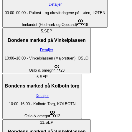
Detaljer
00:00
–
00:00
·
Pultost - og akevittdagene på Løten, LØTEN
Innlandet (Hedmark og Oppland)
18
5.
SEP
Bondens marked på Vinkelplassen
Detaljer
10:00
–
18:00
·
Vinkelplassen (Majorstuen), OSLO
Oslo & omegn
23
5.
SEP
Bondens marked på Kolbotn torg
Detaljer
10:00
–
16:00
·
Kolbotn Torg, KOLBOTN
Oslo & omegn
12
11.
SEP
Bondens marked på Vinkelplassen