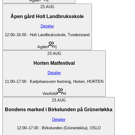
Agder
2
23.
AUG
Åpen gård Holt Landbruksskole
Detaljer
12:00
–
16:00
·
Holt Landbruksskole, Tvedestrand
Agder
1
23.
AUG
Horten Matfestival
Detaljer
11:00
–
17:00
·
Karljohansvern festning, Horten, HORTEN
Vestfold
4
23.
AUG
Bondens marked i Birkelunden på Grünerløkka
Detaljer
12:00
–
17:00
·
Birkelunden (Grünerløkka), OSLO