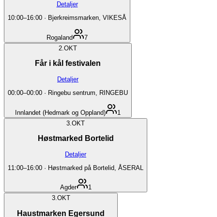
Detaljer
10:00
–
16:00
·
Bjerkreimsmarken, VIKESÅ
Rogaland
7
2.
OKT
Får i kål festivalen
Detaljer
00:00
–
00:00
·
Ringebu sentrum, RINGEBU
Innlandet (Hedmark og Oppland)
1
3.
OKT
Høstmarked Bortelid
Detaljer
11:00
–
16:00
·
Høstmarked på Bortelid, ÅSERAL
Agder
1
3.
OKT
Haustmarken Egersund