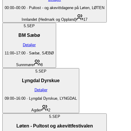
00:00
–
00:00
·
Pultost - og akevittdagene på Løten, LØTEN
Innlandet (Hedmark og Oppland)
17
5.
SEP
BM Sæbø
Detaljer
11:00
–
17:00
·
Sæbø, SÆBØ
Sunnmøre
8
5.
SEP
Lyngdal Dyrskue
Detaljer
09:00
–
16:00
·
Lyngdal Dyrskue, LYNGDAL
Agder
2
5.
SEP
Løten - Pultost og akevittfestivalen