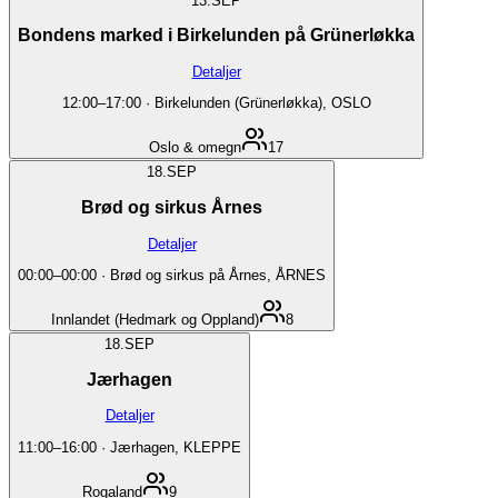
13.
SEP
Bondens marked i Birkelunden på Grünerløkka
Detaljer
12:00
–
17:00
·
Birkelunden (Grünerløkka), OSLO
Oslo & omegn
17
18.
SEP
Brød og sirkus Årnes
Detaljer
00:00
–
00:00
·
Brød og sirkus på Årnes, ÅRNES
Innlandet (Hedmark og Oppland)
8
18.
SEP
Jærhagen
Detaljer
11:00
–
16:00
·
Jærhagen, KLEPPE
Rogaland
9