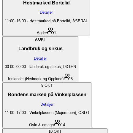
Høstmarked Bortelid
Detaljer
11:00
–
16:00
·
Høstmarked på Bortelid, ÅSERAL
Agder
1
9.
OKT
Landbruk og sirkus
Detaljer
00:00
–
00:00
·
landbruk og sirkus, LØTEN
Innlandet (Hedmark og Oppland)
5
9.
OKT
Bondens marked på Vinkelplassen
Detaljer
11:00
–
17:00
·
Vinkelplassen (Majorstuen), OSLO
Oslo & omegn
14
10.
OKT