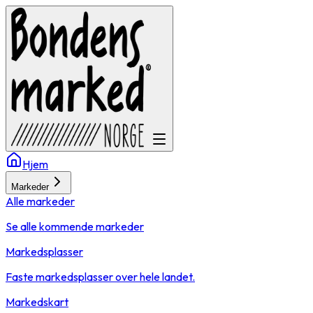
Hjem
Markeder
Alle markeder
Se alle kommende markeder
Markedsplasser
Faste markedsplasser over hele landet.
Markedskart