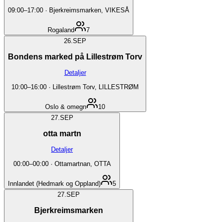
09:00
–
17:00
·
Bjerkreimsmarken, VIKESÅ
Rogaland
7
26.
SEP
Bondens marked på Lillestrøm Torv
Detaljer
10:00
–
16:00
·
Lillestrøm Torv, LILLESTRØM
Oslo & omegn
10
27.
SEP
otta martn
Detaljer
00:00
–
00:00
·
Ottamartnan, OTTA
Innlandet (Hedmark og Oppland)
5
27.
SEP
Bjerkreimsmarken