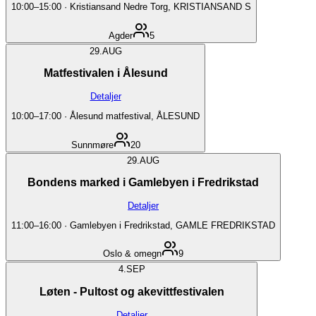
10:00
–
15:00
·
Kristiansand Nedre Torg, KRISTIANSAND S
Agder
5
29.
AUG
Matfestivalen i Ålesund
Detaljer
10:00
–
17:00
·
Ålesund matfestival, ÅLESUND
Sunnmøre
20
29.
AUG
Bondens marked i Gamlebyen i Fredrikstad
Detaljer
11:00
–
16:00
·
Gamlebyen i Fredrikstad, GAMLE FREDRIKSTAD
Oslo & omegn
9
4.
SEP
Løten - Pultost og akevittfestivalen
Detaljer