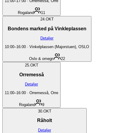
11:00
–
17:00
·
Orremesså, Orre
Rogaland
11
24.
OKT
Bondens marked på Vinkleplassen
Detaljer
10:00
–
16:00
·
Vinkelplassen (Majorstuen), OSLO
Oslo & omegn
22
25.
OKT
Orremesså
Detaljer
11:00
–
16:00
·
Orremesså, Orre
Rogaland
9
30.
OKT
Råholt
Detaljer