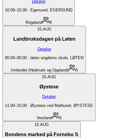
Detaljer
10:00
–
15:00
·
Egersund, EGERSUND
Rogaland
8
15.
AUG
Landbruksdagen på Løten
Detaljer
00:00
–
00:00
·
løten ungdoms skole, LØTEN
Innlandet (Hedmark og Oppland)
5
15.
AUG
Øystese
Detaljer
11:00
–
15:00
·
Øystese ved Mathuset, ØYSTESE
Vestland
5
15.
AUG
Bondens marked på Fornebu S