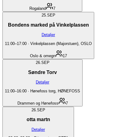
Rogaland
7
25.
SEP
Bondens marked på Vinkelplassen
Detaljer
11:00
–
17:00
·
Vinkelplassen (Majorstuen), OSLO
Oslo & omegn
17
26.
SEP
Søndre Torv
Detaljer
11:00
–
16:00
·
Hønefoss torg, HØNEFOSS
Drammen og Hønefoss
7
26.
SEP
otta martn
Detaljer