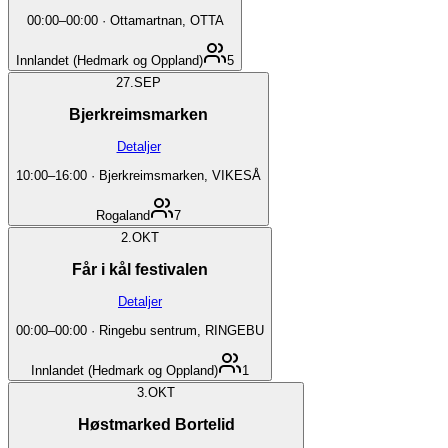
00:00
–
00:00
·
Ottamartnan, OTTA
Innlandet (Hedmark og Oppland)
5
27.
SEP
Bjerkreimsmarken
Detaljer
10:00
–
16:00
·
Bjerkreimsmarken, VIKESÅ
Rogaland
7
2.
OKT
Får i kål festivalen
Detaljer
00:00
–
00:00
·
Ringebu sentrum, RINGEBU
Innlandet (Hedmark og Oppland)
1
3.
OKT
Høstmarked Bortelid