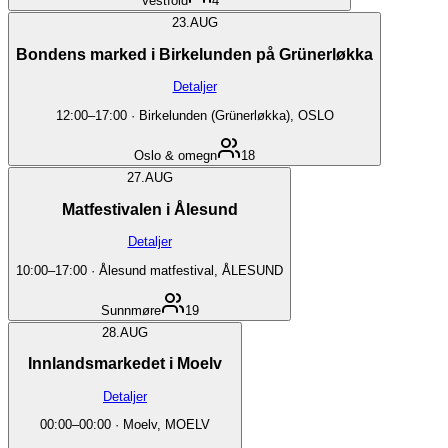
Vestfold
4
23.
AUG
Bondens marked i Birkelunden på Grünerløkka
Detaljer
12:00
–
17:00
·
Birkelunden (Grünerløkka), OSLO
Oslo & omegn
18
27.
AUG
Matfestivalen i Ålesund
Detaljer
10:00
–
17:00
·
Ålesund matfestival, ÅLESUND
Sunnmøre
19
28.
AUG
Innlandsmarkedet i Moelv
Detaljer
00:00
–
00:00
·
Moelv, MOELV