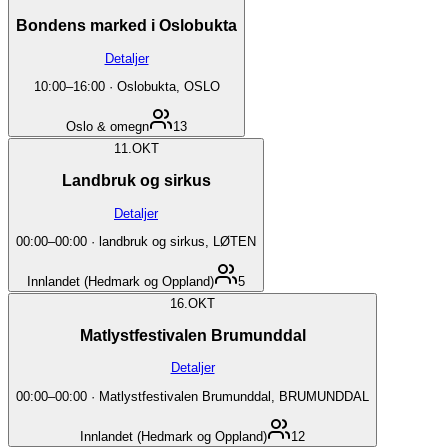
Bondens marked i Oslobukta
Detaljer
10:00
–
16:00
·
Oslobukta, OSLO
Oslo & omegn
13
11.
OKT
Landbruk og sirkus
Detaljer
00:00
–
00:00
·
landbruk og sirkus, LØTEN
Innlandet (Hedmark og Oppland)
5
16.
OKT
Matlystfestivalen Brumunddal
Detaljer
00:00
–
00:00
·
Matlystfestivalen Brumunddal, BRUMUNDDAL
Innlandet (Hedmark og Oppland)
12