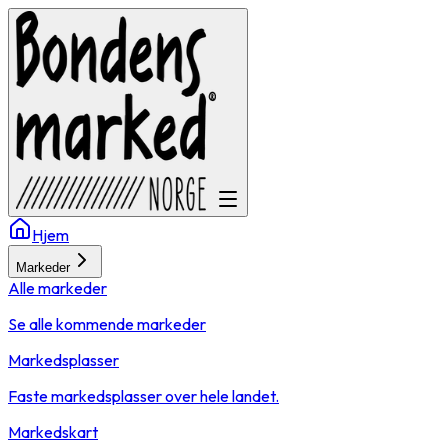
Hjem
Markeder
Alle markeder
Se alle kommende markeder
Markedsplasser
Faste markedsplasser over hele landet.
Markedskart