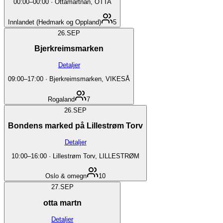
00:00
–
00:00
·
Ottamartnan, OTTA
Innlandet (Hedmark og Oppland)
5
26.
SEP
Bjerkreimsmarken
Detaljer
09:00
–
17:00
·
Bjerkreimsmarken, VIKESÅ
Rogaland
7
26.
SEP
Bondens marked på Lillestrøm Torv
Detaljer
10:00
–
16:00
·
Lillestrøm Torv, LILLESTRØM
Oslo & omegn
10
27.
SEP
otta martn
Detaljer